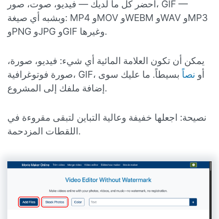
أحضر كل ما لديك — فيديو، صوت، صور، GIF —
وبشبه أي صيغة: MP4 وMOV وWEBM وWAV وMP3
وPNG وJPG وGIF وغيرها.
يمكن أن تكون العلامة المائية أي شيء: فيديو، صورة،
صورة فوتوغرافية، GIF، أو
نصاً
بسيطاً. ما عليك سوى
إضافة ملفك إلى المشروع.
نصيحة: اجعلها خفيفة وعالية التباين لتبقى مقروءة في
اللقطات المزدحمة.