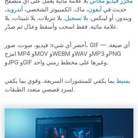
محرّر فيديو مجاني
بلا علامة مائية يعمل على أي متصفح
حديث في
آيفون
، ماك، الكمبيوتر الشخصي،
أندرويد
،
ويندوز، أو لينكس.
بلا تسجيل
. بلا تنزيلات. بلا تثبيتات. بلا
علامة مائية. فقط اسحب وأسقط وعدّل ثم صدّر.
أحضر أي شيء: فيديو، صوت، صور، GIF — أي صيغة.
امزج MP4 وMOV وWEBM وWAV وMP3 وPNG
وJPG وGIF وغيرها على مخطط زمني واحد.
بسيط
بما يكفي للمنشورات السريعة، وقوي بما يكفي
لسرد قصصي متعدد الطبقات.