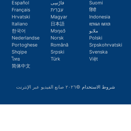
Suomi
فارْسِى
Español
हिंदी
עִבְרִית
Français
Hrvatski
Magyar
Indonesia
Italiano
日本語
ꦧꦱ ꦗꦮ
ملايو
Mɔŋɢɔ̆
한국어
Nederlandse
Norsk
Polski
Portoghese
Română
Srpskohrvatski
Shqipe
Srpski
Svenska
ไทย
Türk
Việt
简体中文
شروط الاستخدام
©٢٠٢٦ صانع الفيديو عبر الإنترنت