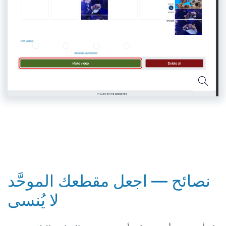
نصائح — اجعل مقطعك الموحَّد
لا يُنسى