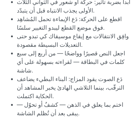
ابدأ بضربة تأثير: حركة أو شعور في الثواني الثلاث
الأولى يجذب الانتباه قبل أن يتبدّد.
اقطع على الحركة: دَع الإيماءة تحمل المُشاهِد
فوق موضع القطع ليبدو التغيير سلسًا.
وافِق الانتقالات مع إيقاع موسيقاك كي تبدو حتى
التعديلات البسيطة مقصودة.
اجعل النص قصيرًا وواضحًا — من أربع إلى سبع
كلمات في البطاقة — لقراءته بسهولة على أي
شاشة.
دَع الصوت يقود المزاج: البناء البطيء يضاعف
الترقّب، بينما التلاشي الهادئ يخبر المشاهد أن
الحكاية اكتملت.
اختم بما يعلق في الذهن — كشفٌ أو تحوّل —
يبقى بعد أن تُظلم الشاشة.