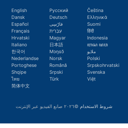
English
Русский
Čeština
Dansk
Deutsch
Ελληνικά
Suomi
فارْسِى
Español
हिंदी
עִבְרִית
Français
Hrvatski
Magyar
Indonesia
Italiano
日本語
ꦧꦱ ꦗꦮ
ملايو
Mɔŋɢɔ̆
한국어
Nederlandse
Norsk
Polski
Portoghese
Română
Srpskohrvatski
Shqipe
Srpski
Svenska
ไทย
Türk
Việt
简体中文
شروط الاستخدام
©٢٠٢٦ صانع الفيديو عبر الإنترنت